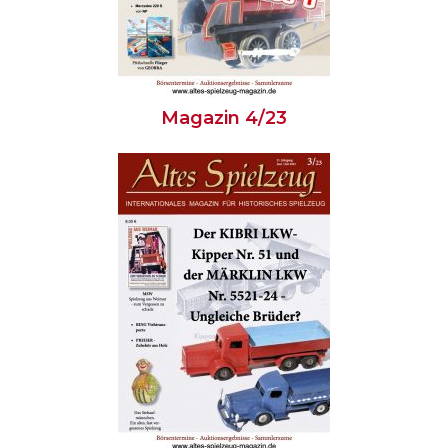
Magazin 4/23