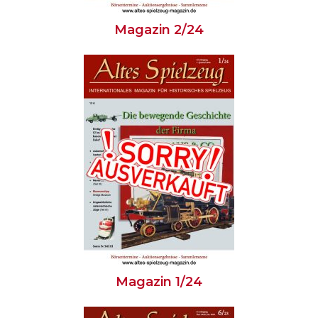
Magazin 2/24
Magazin 1/24