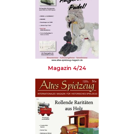
Magazin 4/24