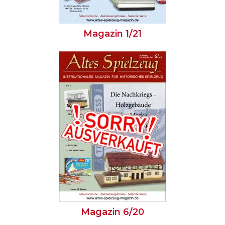
Magazin 1/21
Magazin 6/20