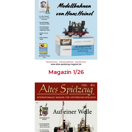
Magazin 1/26