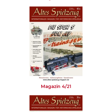
Magazin 4/21