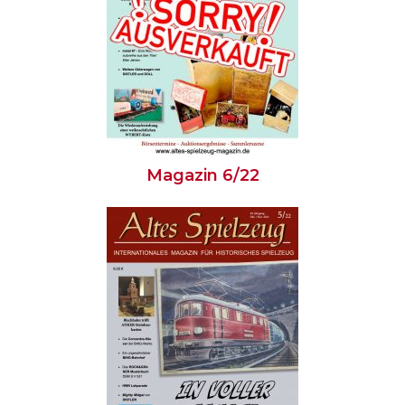
Magazin 6/22