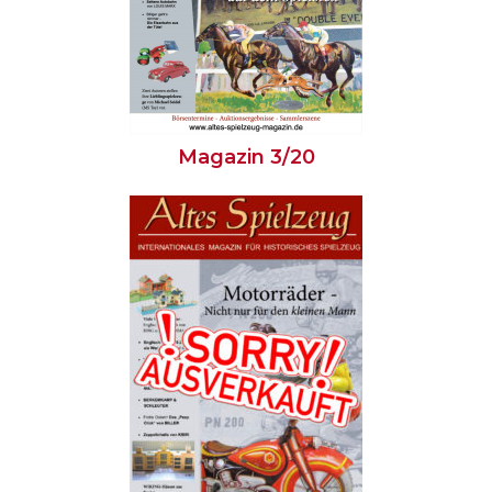
Magazin 3/20