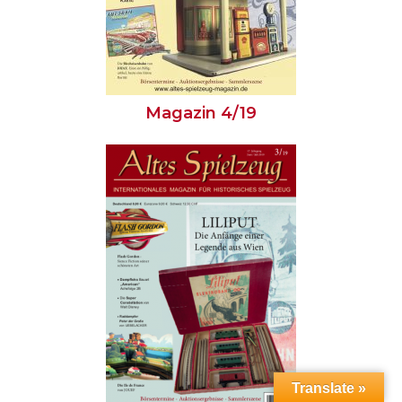
Magazin 4/19
Translate »