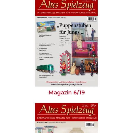
Magazin 6/19