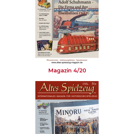
Magazin 4/20