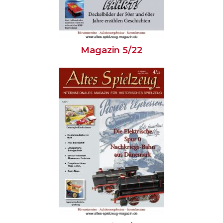
Magazin 5/22