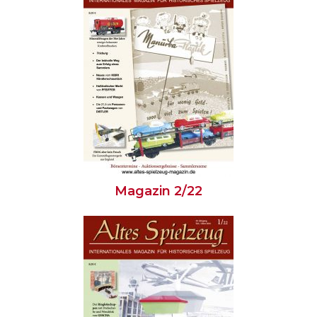
Magazin 2/22