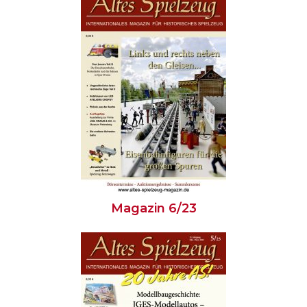
Magazin 6/23