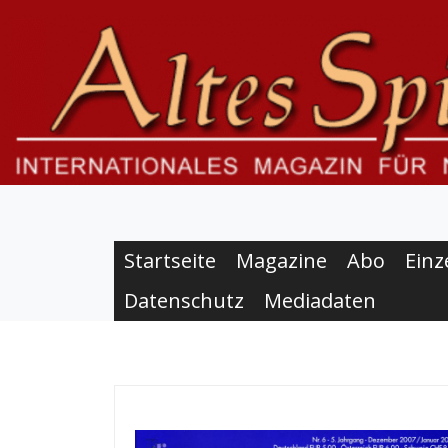
S
k
i
p
t
o
c
o
n
t
e
Startseite
Magazine
Abo
Einz
n
Datenschutz
Mediadaten
t