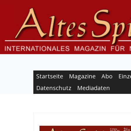
S
k
i
p
t
o
c
o
n
t
e
Startseite
Magazine
Abo
Einz
n
Datenschutz
Mediadaten
t