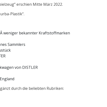
ielzeug” erschien Mitte März 2022.
rba-Plastik“.
eÂ weniger bekannter Kraftstoffmarken
eines Sammlers
ustück
FER
ckwagen von DISTLER
 England
gänzt durch die beliebten Rubriken: