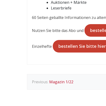
Auktionen + Märkte
Leserbriefe
60 Seiten geballte Informationen zu altem
bestelle
Nutzen Sie bitte das Abo und
bestellen Sie bitte hier
Einzelhefte
B
Previous:
Magazin 1/22
e
i