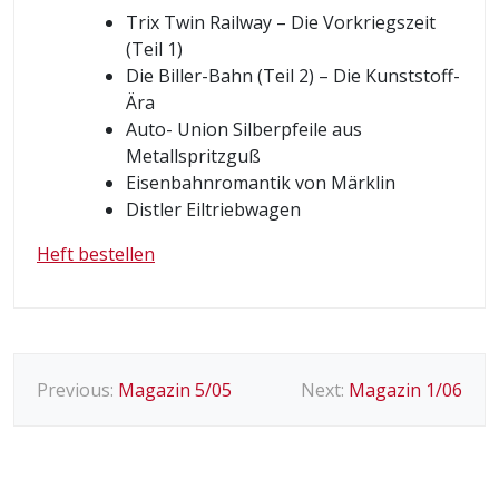
Trix Twin Railway – Die Vorkriegszeit
(Teil 1)
Die Biller-Bahn (Teil 2) – Die Kunststoff-
Ära
Auto- Union Silberpfeile aus
Metallspritzguß
Eisenbahnromantik von Märklin
Distler Eiltriebwagen
Heft bestellen
B
Previous:
Magazin 5/05
Next:
Magazin 1/06
e
i
t