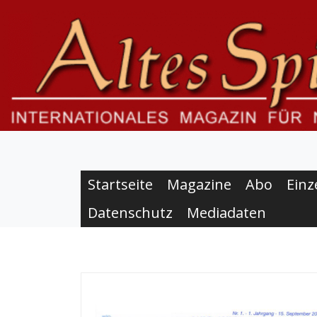
S
k
i
p
t
o
c
o
n
t
e
Startseite
Magazine
Abo
Einz
n
Datenschutz
Mediadaten
t