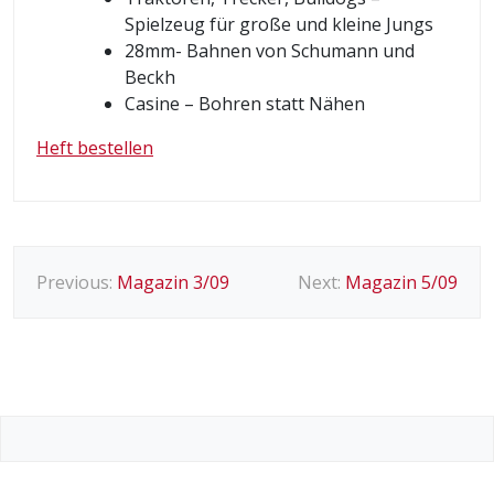
Spielzeug für große und kleine Jungs
28mm- Bahnen von Schumann und
Beckh
Casine – Bohren statt Nähen
Heft bestellen
B
Previous:
Magazin 3/09
Next:
Magazin 5/09
e
i
t
r
a
g