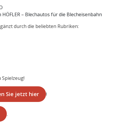
CO
n HÖFLER – Blechautos für die Blecheisenbahn
gänzt durch die beliebten Rubriken:
 Spielzeug!
n Sie jetzt hier
!
.