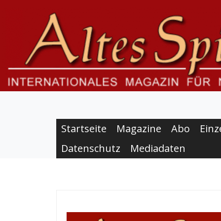
S
k
i
p
t
o
c
o
n
t
e
Startseite
Magazine
Abo
Einz
n
Datenschutz
Mediadaten
t