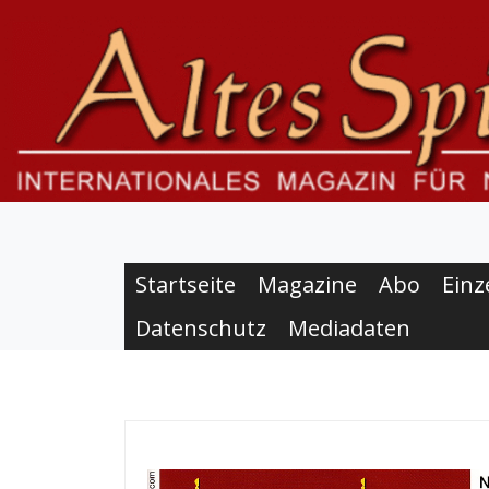
S
k
i
p
t
o
c
o
n
t
e
Startseite
Magazine
Abo
Einz
n
Datenschutz
Mediadaten
t