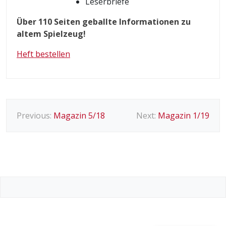
Leserbriefe
Über 110 Seiten geballte Informationen zu
altem Spielzeug!
Heft bestellen
B
Previous:
Magazin 5/18
Next:
Magazin 1/19
e
i
t
r
a
g
s