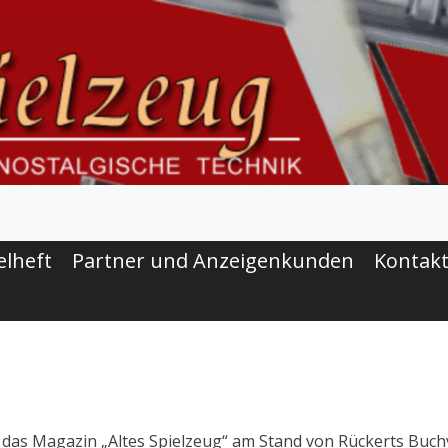
elheft
Partner und Anzeigenkunden
Kontak
das Magazin „Altes Spielzeug“ am Stand von Rückerts Buchve